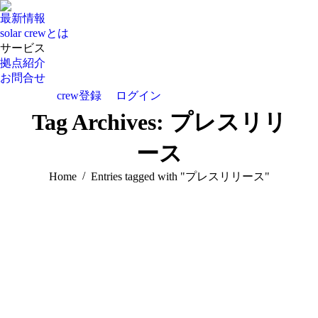
最新情報
solar crewとは
サービス
拠点紹介
お問合せ
crew登録
ログイン
Instagram
YouTube
Tag Archives:
プレスリリ
page
page
opens
opens
ース
in
in
new
new
You are here:
Home
Entries tagged with "プレスリリース"
window
window